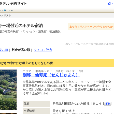
ト
my リスト
キー場付近のホテル宿泊
あなたもリストページを作りませんか
辺の格安の民宿・ペンション・温泉宿・宿泊施設
ホワイトバレースキー場付近のホテル宿泊-じゃ
安い順
｜
料金が高い順
｜
クチコミ評点
静けさの中に佇む極上のおもてなしの宿
エリア ： 群馬県 > 水上・月夜野・猿ヶ京・法師
別邸 仙寿庵（せんじゅあん）
世界基準のホテルである証―2012年ルレ・エ・シャトー加盟★全
室露天風呂付き、目の前には谷川岳の豊かな自然が広がります。
かけ流しの湯と上質なお料理の数々…五感が喜ぶ極上の休日をど
うぞ！全室Wi-Fi可
住所
群馬県利根郡みなかみ町谷川６１４
交通情報
最寄り駅１:水上