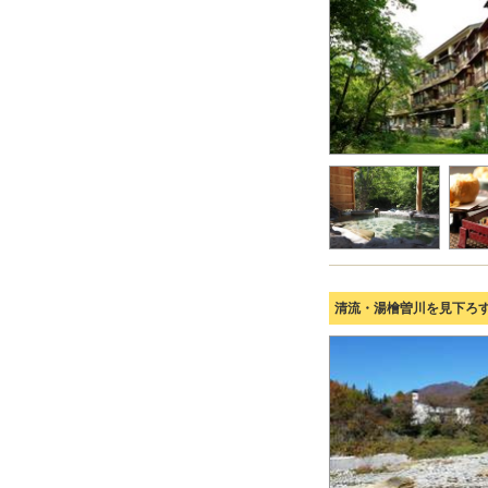
清流・湯檜曽川を見下ろ