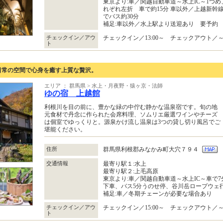
東京より:車／関越自動車道～水上IC～1つめ
れぞれ左折 車で約15分 車以外／上越新幹
でバス約30分
補足:車以外／水上駅より送迎あり 要予約
チェックイン／アウ
チェックイン／13:00～ チェックアウト／～1
ト
日常の空間で心身を癒す上質な贅沢。
エリア ： 群馬県 > 水上・月夜野・猿ヶ京・法師
ゆの宿 上越館
利根川を目の前に、豊かな緑の中佇む静かな温泉宿です。旬の地
元食材で丹念に作られた会席料理、ソムリエ厳選ワインやチーズ
は個室でゆっくりと。源泉かけ流し温泉は3つの貸し切り風呂でご
堪能ください。
住所
群馬県利根郡みなかみ町大穴７９４
交通情報
最寄り駅１:水上
最寄り駅２:上毛高原
東京より:車／関越自動車道～水上IC～車で7分
下車、バス5分うのせ停、谷川岳ロープウェ
補足:車／冬期チェーンが必要な場合あり
チェックイン／アウ
チェックイン／15:00～ チェックアウト／～1
ト