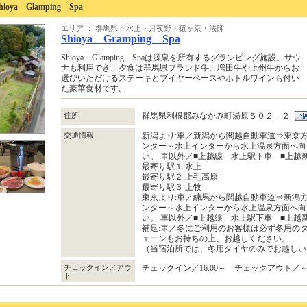
a Glamping Spa
エリア ： 群馬県 > 水上・月夜野・猿ヶ京・法師
Shioya Gramping Spa
Shioya Glamping Spaは源泉を所有するグランピング施設。サウ
ナも利用でき、夕食は群馬県ブランド牛、増田牛や上州牛からお
選びいただけるステーキとブイヤーベースやボトルワインも付い
た豪華食材です。
住所
群馬県利根郡みなかみ町湯原５０２－２
交通情報
新潟より:車／新潟から関越自動車道⇒東京
ンター～水上インターから水上温泉方面へ向
い。 車以外／■上越線 水上駅下車 ■上
最寄り駅１:水上
最寄り駅２:上毛高原
最寄り駅３:上牧
東京より:車／練馬から関越自動車道⇒新潟
ンター～水上インターから水上温泉方面へ向
い。 車以外／■上越線 水上駅下車 ■上
補足:車／冬にご利用のお客様は必ず冬用の
ェーンもお持ちの上、お越しください。
（当宿泊所では、冬用タイヤのみでお越しい
チェックイン／アウ
チェックイン／16:00～ チェックアウト／～1
ト