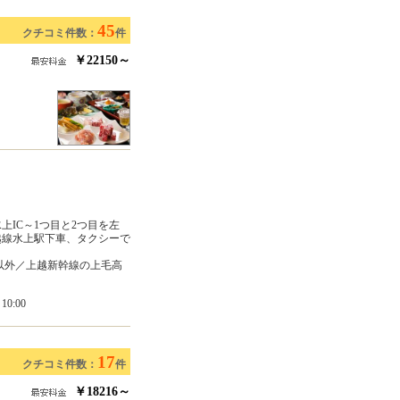
45
クチコミ件数：
件
￥22150～
上IC～1つ目と2つ目を左
越線水上駅下車、タクシーで
車以外／上越新幹線の上毛高
0:00
17
クチコミ件数：
件
￥18216～