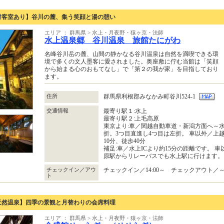
付客室あり】谷川の麓、集う笑顔と湯の憩い
エリア ： 群馬県 > 水上・月夜野・猿ヶ京・法師
水上温泉郷 谷川温泉 旅館たにがわ
名峰谷川岳の麓、山間の静かなる谷川温泉は自然を満喫できる環
境で多くの文人墨客に愛されました。奥座敷に佇む当館は「笑顔
から始まる心のおもてなし」で「第２の我が家」を目指しており
ます。
住所
群馬県利根郡みなかみ町谷川524-1
交通情報
最寄り駅１:水上
最寄り駅２:上毛高原
東京より:車／関越自動車道・新潟方面へ～水
折。3つ目直進し4つ目は左折。 車以外／上
10分、徒歩40分
補足:車／水上ICより約15分の距離です。 
原駅からリレーバスでも水上駅に行けます。
チェックイン／アウ
チェックイン／14:00～ チェックアウト／～1
ト
天然温泉】四季の景観と月替わりの会席料理
エリア ： 群馬県 > 水上・月夜野・猿ヶ京・法師