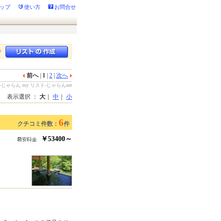
ップ
使い方
お問合せ
？
前へ
|
1
|
2
|
次へ
らん my リスト-じゃらんnet
表示選択 ：
大
｜
中
｜
小
6
クチコミ件数：
件
￥53400～