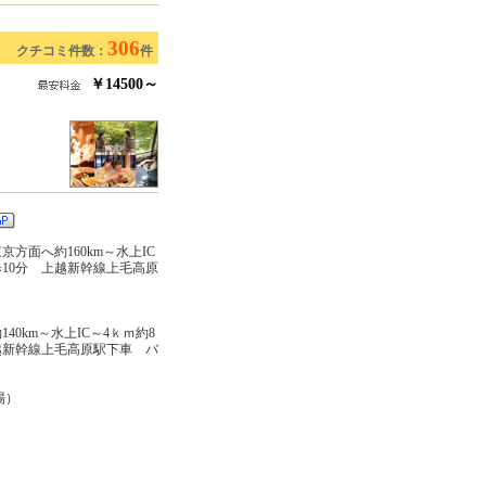
306
クチコミ件数：
件
￥14500～
方面へ約160km～水上IC
歩10分 上越新幹線上毛高原
40km～水上IC～4ｋｍ約8
越新幹線上毛高原駅下車 バ
場）