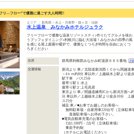
フリ―フロー”で優雅に過ごす大人時間!!
エリア ： 群馬県 > 水上・月夜野・猿ヶ京・法師
水上温泉 みなかみホテルジュラク
フリーフローで優雅な温泉リゾートスティ♪作りたてグルメを味わ
うブッフェダイニング♪利根川に臨む大浴場！みなかみの四季の風
を感じる屋上庭園や暖炉で、優雅なくつろぎ時間を自由におくつ
ろぎください
住所
群馬県利根郡みなかみ町湯原６６５番地
交通情報
新潟より:車／北陸道新潟西ＩＣから関越道東京
～4ｋｍ約8分 車以外／上越線水上駅より徒
駅下車 バス25分
最寄り駅１:水上
最寄り駅２:上毛高原
東京より:車／関越道練馬ICから新潟方面へ約1
分 車以外／上越線水上駅より徒歩10分 上
ス25分
補足:車／■お車でお越しのお客様へ
無料駐車場・自家用車220台可（立体駐車
直接駐車場へお停め下さい。
■電気自動車充電のお客様へ
1泊1,100円・2台可（立体駐車場）
事前予約制
（ホテルにお電話ください）