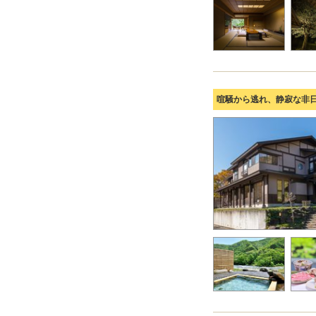
喧騒から逃れ、静寂な非