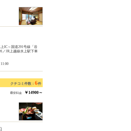
IC～国道291号線「谷
以外／JR上越線水上駅下車
1:00
6
クチコミ件数：
件
￥14900～