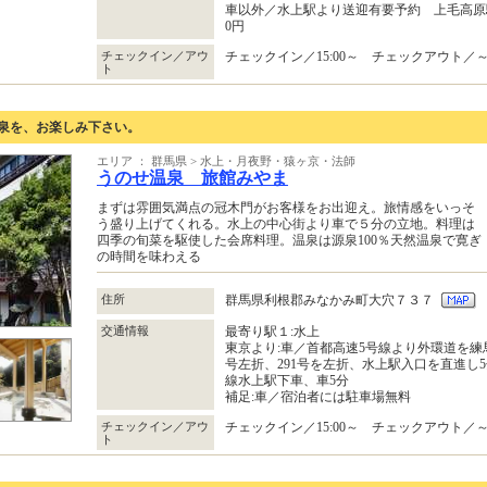
車以外／水上駅より送迎有要予約 上毛高原
0円
チェックイン／アウ
チェックイン／15:00～ チェックアウト／～1
ト
温泉を、お楽しみ下さい。
エリア ： 群馬県 > 水上・月夜野・猿ヶ京・法師
うのせ温泉 旅館みやま
まずは雰囲気満点の冠木門がお客様をお出迎え。旅情感をいっそ
う盛り上げてくれる。水上の中心街より車で５分の立地。料理は
四季の旬菜を駆使した会席料理。温泉は源泉100％天然温泉で寛ぎ
の時間を味わえる
住所
群馬県利根郡みなかみ町大穴７３７
交通情報
最寄り駅１:水上
東京より:車／首都高速5号線より外環道を練
号左折、291号を左折、水上駅入口を直進し5
線水上駅下車、車5分
補足:車／宿泊者には駐車場無料
チェックイン／アウ
チェックイン／15:00～ チェックアウト／～1
ト