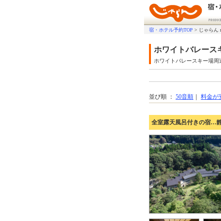
宿・ホテル予約TOP
>
じゃらん 
ホワイトバレース
ホワイトバレースキー場周
並び順 ：
50音順
｜
料金が
全室露天風呂付きの宿…