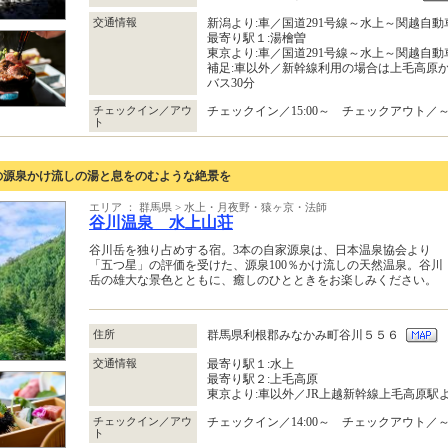
交通情報
新潟より:車／国道291号線～水上～関越自動
最寄り駅１:湯檜曽
東京より:車／国道291号線～水上～関越自動
補足:車以外／新幹線利用の場合は上毛高原
バス30分
チェックイン／アウ
チェックイン／15:00～ チェックアウト／～1
ト
の源泉かけ流しの湯と息をのむような絶景を
エリア ： 群馬県 > 水上・月夜野・猿ヶ京・法師
谷川温泉 水上山荘
谷川岳を独り占めする宿。3本の自家源泉は、日本温泉協会より
「五つ星」の評価を受けた、源泉100％かけ流しの天然温泉。谷川
岳の雄大な景色とともに、癒しのひとときをお楽しみください。
住所
群馬県利根郡みなかみ町谷川５５６
交通情報
最寄り駅１:水上
最寄り駅２:上毛高原
東京より:車以外／JR上越新幹線上毛高原駅
チェックイン／アウ
チェックイン／14:00～ チェックアウト／～1
ト