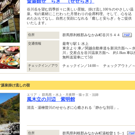
金盛館せゝらぎ （せせらぎ）
谷川岳を望む四季折々に美しい景観。掛け流し100％のやさしい温
泉。旬の素材にこだわった月替わりの会席料理。そして、心を込
めたおもてなし。自然と笑顔になれる「癒しと安らぎ」をご提供
いたします。
住所
群馬県利根郡みなかみ町谷川５４４
交通情報
最寄り駅１:水上
東京より:車／関越自動車道を新潟方面へ～水上
川」交差点を谷川温泉方面へ 約1.8km 車
無料送迎車にて5分
チェックイン／アウ
チェックイン／14:00～ チェックアウト／～1
ト
す源泉掛け流しの宿
エリア ： 群馬県 > 水上・月夜野・猿ヶ京・法師
風木立の川辺 紫明館
清流・湯檜曽川のせせらぎに心癒される「静かな別荘」。
住所
群馬県利根郡みなかみ町湯桧曽１５‐１