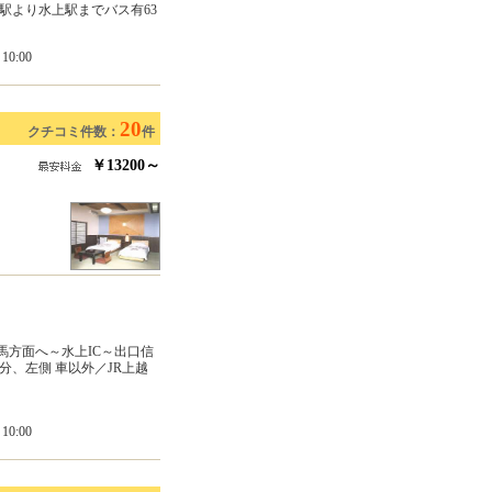
駅より水上駅までバス有63
0:00
20
クチコミ件数：
件
￥13200～
馬方面へ～水上IC～出口信
分、左側 車以外／JR上越
0:00