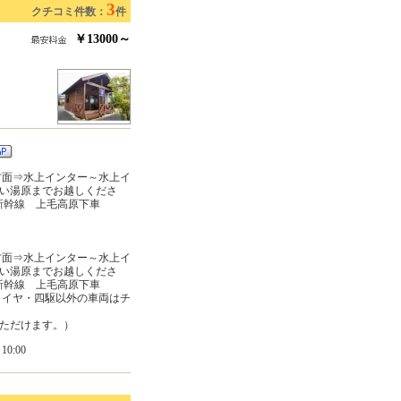
3
クチコミ件数：
件
￥13000～
方面⇒水上インター～水上イ
い湯原までお越しくださ
越新幹線 上毛高原下車
方面⇒水上インター～水上イ
い湯原までお越しくださ
越新幹線 上毛高原下車
タイヤ・四駆以外の車両はチ
ただけます。）
0:00