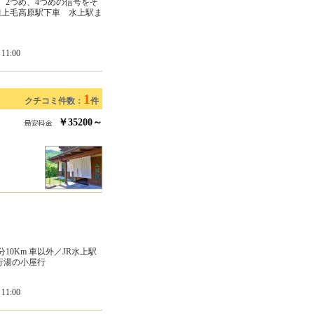
、2つめ、4つめの信号をそ
線上毛高原駅下車 水上駅ま
1:00
1
クチコミ件数：
件
￥35200～
10Km 車以外／JR水上駅
行湯の小屋行
1:00