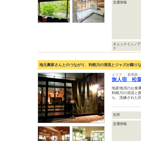
交通情報
チェックイン／ア
ト
地元農家さんとのつながり、利根川の清流とジャズが織り
エリア ： 群馬県
旅人宿 松
地産地消のお食
利根川の清流と
ら、洗練された
住所
交通情報