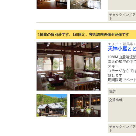
チェックイン／ア
ト
1棟建の貸別荘です。1組限定。寝具調理設備全完備です
エリア ： 群馬県
天神小屋と
1966M山麓清
満天の星空の下
スキー
コテージならで
致します
期間限定でペッ
住所
交通情報
チェックイン／ア
ト