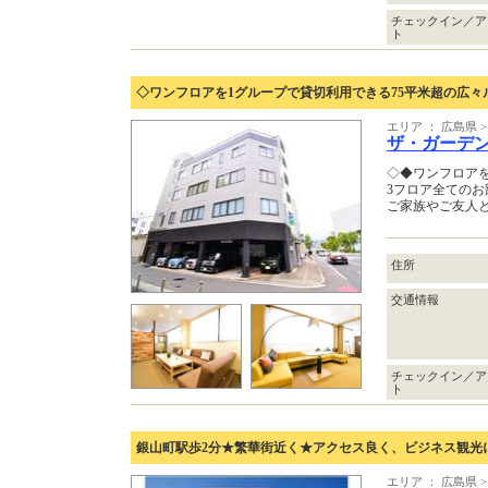
チェックイン／ア
ト
◇ワンフロアを1グループで貸切利用できる75平米超の広々
エリア ： 広島県 
ザ・ガーデ
◇◆ワンフロア
3フロア全てのお
ご家族やご友人
住所
交通情報
チェックイン／ア
ト
銀山町駅歩2分★繁華街近く★アクセス良く、ビジネス観光
エリア ： 広島県 