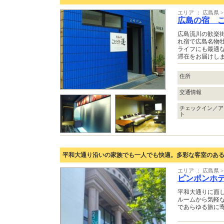
エリア ： 広島県 
広島の宿 
広島流川の歓楽街
れ宿で広島名物
ライフにも最適
滞在をお届けし
住所
交通情報
チェックイン／ア
ト
平和大通り沿いの家族でも一人でも快適。多彩な客室のあ
エリア ： 広島県 
ピンポンホ
平和大通りに面
ルームから気軽
であらゆる旅に