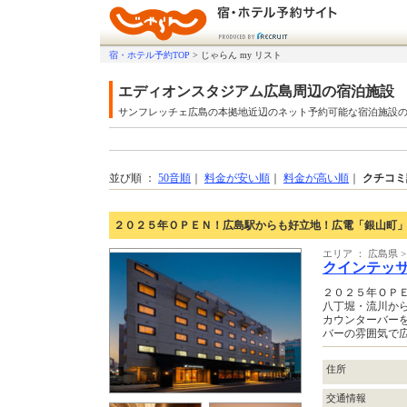
宿・ホテル予約TOP
>
じゃらん my リスト
エディオンスタジアム広島周辺の宿泊施設
サンフレッチェ広島の本拠地近辺のネット予約可能な宿泊施設
並び順 ：
50音順
｜
料金が安い順
｜
料金が高い順
｜
クチコミ
２０２５年ＯＰＥＮ！広島駅からも好立地！広電「銀山町」
エリア ： 広島県 
クインテッ
２０２５年ＯＰ
八丁堀・流川から
カウンターバー
バーの雰囲気で
住所
交通情報