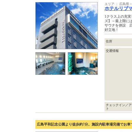
エリア ： 広島県 
ホテルリブ
1クラス上の充
ズ】～最上階に
サウナを併設 
好立地！
住所
交通情報
チェックイン／ア
ト
広島平和記念公園より徒歩約7分。施設内駐車場完備でお車