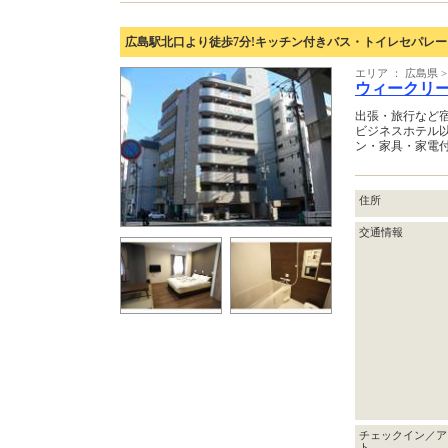
広島駅北口より徒歩7分!キッチン付きバス・トイレセパレ
エリア ： 広島県 
ウィークリ
出張・旅行など
ビジネスホテル
ン・家具・家電
住所
交通情報
チェックイン／ア
ト