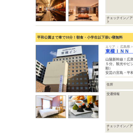
チェックイン／ア
ト
平和公園まで車で10分！朝食・小学生以下添い寝無料
エリア ： 広島県 
東横ＩＮＮ
山陽新幹線！広
５分。観光やビ
順）
安芸の宮島・平
住所
交通情報
チェックイン／ア
ト