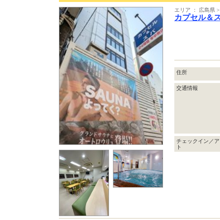
エリア ： 広島県 
カプセル＆
住所
交通情報
チェックイン／ア
ト