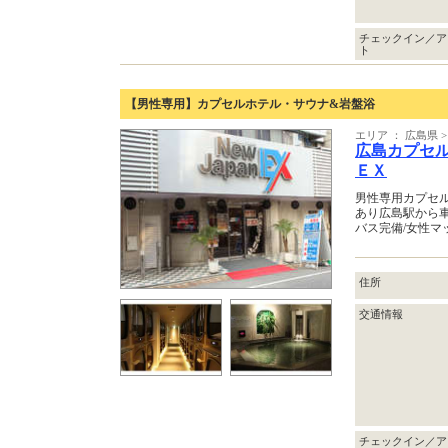
チェックイン／ア
ト
【男性専用】カプセルホテル・サウナ&岩盤浴
エリア ： 広島県 
広島カプセ
ＥＸ
男性専用カプセル
あり広島駅から
バス完備/女性マ
住所
交通情報
チェックイン／ア