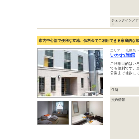
チェックイン／ア
ト
市内中心部で便利な立地、低料金でご利用できる家庭的な
エリア ： 広島県 
いかわ旅館
ご利用目的はい
ても便利です。全
公園まで徒歩に
住所
交通情報