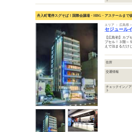
舟入町電停スグそば！国際会議場・HBG・アステールまで
エリア ： 広島県 
セジュール
【広島初】カプ
プセル！３階～
えで泊まるだけじ
住所
交通情報
チェックイン／ア
ト