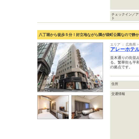
チェックイン／ア
ト
八丁堀から徒歩５分！好立地ながら隣が袋町公園なので静か
エリア ： 広島県 
アレーホテ
並木通りの街並
る。繁華街も平
の拠点です。
住所
交通情報