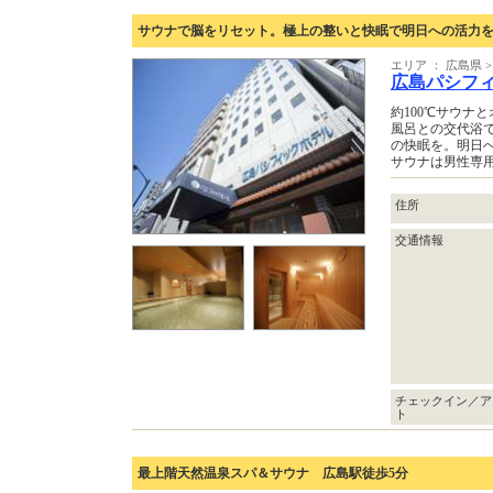
サウナで脳をリセット。極上の整いと快眠で明日への活力
エリア ： 広島県 
広島パシフ
約100℃サウナ
風呂との交代浴
の快眠を。明日
サウナは男性専
住所
交通情報
チェックイン／ア
ト
最上階天然温泉スパ＆サウナ 広島駅徒歩5分