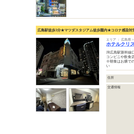
広島駅徒歩3分★マツダスタジアム徒歩圏内★コロナ感染対
エリア ： 広島県 
ホテルクリ
JR広島駅新幹線
コンビニや飲食
※朝食はお膳で
い
住所
交通情報