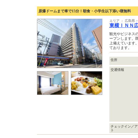
原爆ドームまで車で15分！朝食・小学生以下添い寝無料
エリア ： 広島県 
東横ＩＮＮ
観光やビジネス
ープンします。既
上備えています
ております。
住所
交通情報
チェックイン／ア
ト