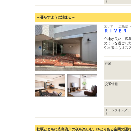
ト
～暮らすように泊まる～
エリア ： 広島県 
ＲＩＶＥＲ
立地が良い。広
のような過ごし
や出張にもオス
住所
交通情報
チェックイン／ア
ト
牡蠣とともに広島流川の夜を楽しむ、ゆとりある空間の隠