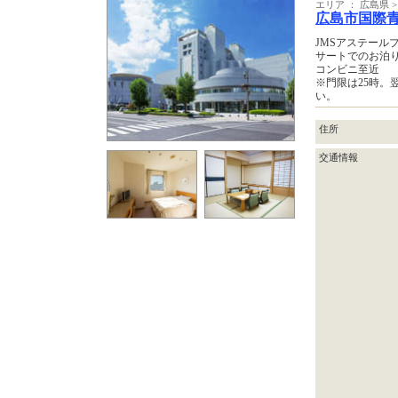
エリア ： 広島県 
広島市国際
JMSアステール
サートでのお泊
コンビニ至近
※門限は25時。
い。
住所
交通情報