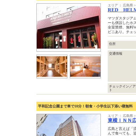
エリア ： 広島県 
RED HELME
マツダスタジア
ーも併設したホ
全室禁煙、無料W
ビニあり。チェッ
住所
交通情報
チェックイン／ア
ト
平和記念公園まで車で10分！朝食・小学生以下添い寝無料
エリア ： 広島県 
東横ＩＮＮ
広島と言えば「
んで食べても、