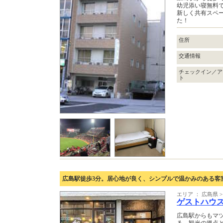
幼児添い寝無料
新しく共有スペー
た！
住所
交通情報
チェックイン／ア
ト
広島駅徒歩3分。居心地が良く、シンプルで温かみのある客
エリア ： 広島県 
ゲストハウ
広島駅からもマ