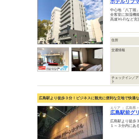
ホテルリブ
中心地「八丁堀
全客室に加湿機
高速Wi-Fiな
住所
交通情報
チェックイン／ア
ト
広島駅より徒歩３分！ビジネスに観光に便利な立地で快適
エリア ： 広島県 
広島駅前グ
広島駅より徒歩
１～３分内にあ