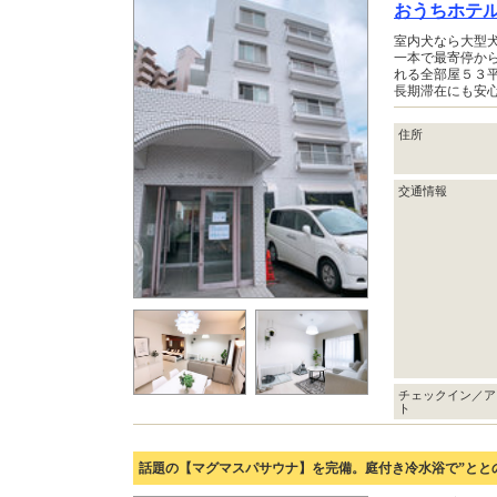
おうちホテ
室内犬なら大型
一本で最寄停か
れる全部屋５３
長期滞在にも安
住所
交通情報
チェックイン／ア
ト
話題の【マグマスパサウナ】を完備。庭付き冷水浴で”とと