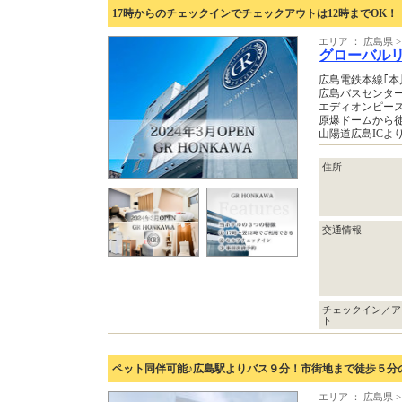
17時からのチェックインでチェックアウトは12時までOK！
エリア ： 広島県 
グローバル
広島電鉄本線｢本
広島バスセンター
エディオンピース
原爆ドームから徒
山陽道広島ICより
住所
交通情報
チェックイン／ア
ト
ペット同伴可能♪広島駅よりバス９分！市街地まで徒歩５分
エリア ： 広島県 