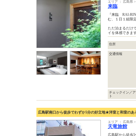
エリア ： 広島県 
来臨
『来臨 RAI-
む、１日１組限
ただ泊まるだけ
イを体感できま
住所
交通情報
チェックイン／ア
ト
広島駅南口から徒歩でわずか5分の好立地★洋室と和室のあ
エリア ： 広島県 
天竜旅館
広島駅から徒歩5