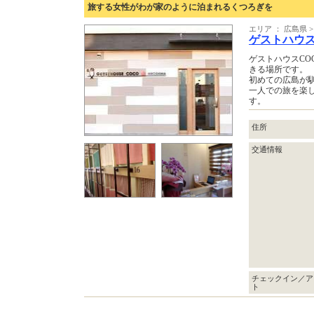
旅する女性がわが家のように泊まれるくつろぎを
エリア ： 広島県 
ゲストハウ
ゲストハウスCO
きる場所です。
初めての広島が
一人での旅を楽
す。
住所
交通情報
チェックイン／ア
ト