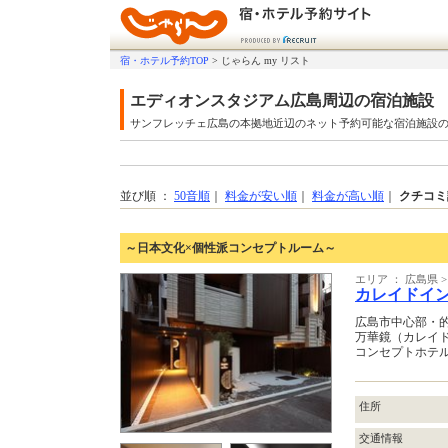
宿・ホテル予約TOP
>
じゃらん my リスト
エディオンスタジアム広島周辺の宿泊施設
サンフレッチェ広島の本拠地近辺のネット予約可能な宿泊施設
並び順 ：
50音順
｜
料金が安い順
｜
料金が高い順
｜
クチコミ
～日本文化×個性派コンセプトルーム～
エリア ： 広島県 
カレイドイ
広島市中心部・
万華鏡（カレイ
コンセプトホテ
住所
交通情報