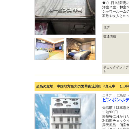
◆◇1日1組限定
洋室２室・和室
シャワールーム
家族や友人との
住所
交通情報
チェックイン／ア
ト
至高の立地！中国地方最大の繁華街流川町ド真ん中 １F寿
エリア ： 広島県 
ピンポンホ
先着順！駐車場
一泊900円
部屋毎に分かれ
24時間チェック
露天風呂 個室