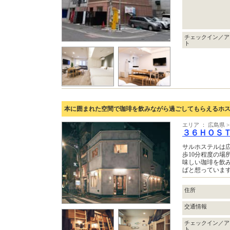
チェックイン／ア
ト
本に囲まれた空間で珈琲を飲みながら過ごしてもらえるホ
エリア ： 広島県 
３６ＨＯＳ
サルホステルは
歩10分程度の場
味しい珈琲を飲
ばと想っていま
住所
交通情報
チェックイン／ア
ト