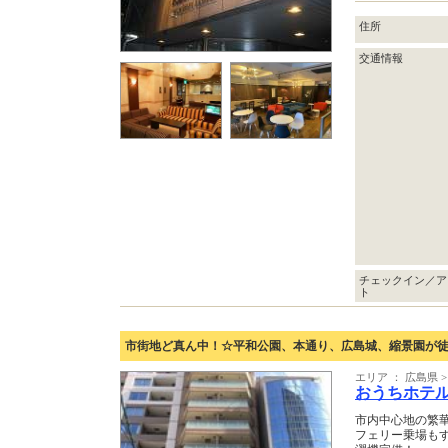
住所
交通情報
チェックイン／ア
ト
市街地ど真ん中！☆平和公園、本通り、広島城、縮景園が
エリア ： 広島県 
おうちホテ
市内中心地の繁華
フェリー乗場もす