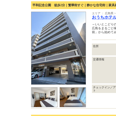
平和記念公園 徒歩2分｜繁華街すぐ｜静かな住宅街｜家具
エリア ： 広島県 
おうちホテ
～いいとこどり
広島をまるごと
前」から始めて
住所
交通情報
チェックイン／ア
ト