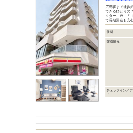
広島駅まで徒歩
できるゆとりの
クター、ＷｉＦ
で長期滞在も安
住所
交通情報
チェックイン／ア
ト