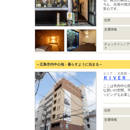
る、観光の拠点
ろん、出張や就
安心です。
住所
交通情報
チェックイン／ア
ト
～広島市内中心地・暮らすように泊まる～
エリア ： 広島県 
ＲＩＶＥＲ
ここは市内中心
な憩いの空間。
ッピングもお楽
住所
交通情報