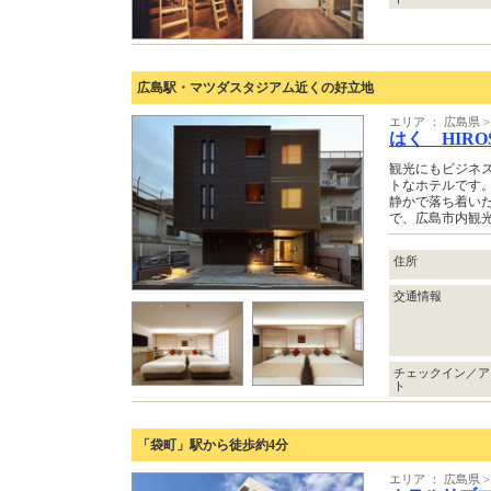
広島駅・マツダスタジアム近くの好立地
エリア ： 広島県 
はく HIROS
観光にもビジネ
トなホテルです
静かで落ち着い
で、広島市内観
住所
交通情報
チェックイン／ア
ト
「袋町」駅から徒歩約4分
エリア ： 広島県 