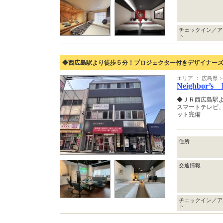
チェックイン／ア
ト
◆西広島駅より徒歩５分！プロジェクター付きデザイナー
エリア ： 広島県 
Neighbor’
◆ＪＲ西広島駅
スマートテレビ
ット完備
住所
交通情報
チェックイン／ア
ト