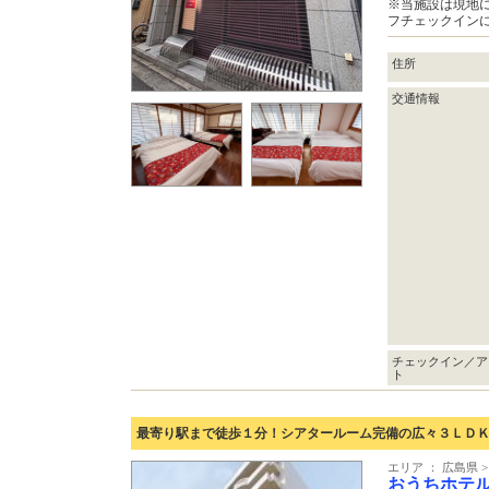
※当施設は現地
フチェックイン
住所
交通情報
チェックイン／ア
ト
最寄り駅まで徒歩１分！シアタールーム完備の広々３ＬＤＫ
エリア ： 広島県 
おうちホテ