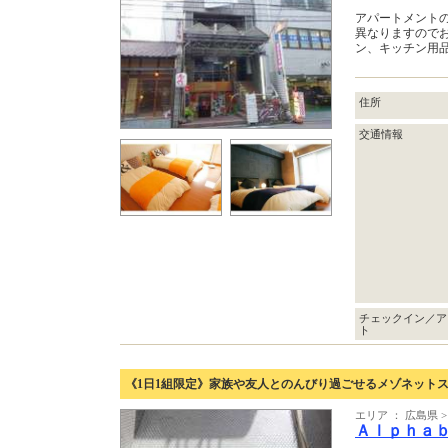
アパートメント
異なりますので
ン、キッチン用
住所
交通情報
チェックイン／ア
ト
《1日1組限定》家族や友人とのんびり過ごせるメゾネット
エリア ： 広島県 
Ａｌｐｈａ