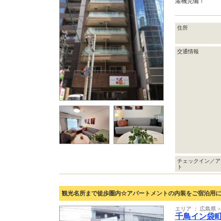
濯機完備！
住所
交通情報
チェックイン／ア
ト
観光名所まで徒歩圏内☆アパートメントの内装をご宿泊用に
エリア ： 広島県 
千鳥イン袋