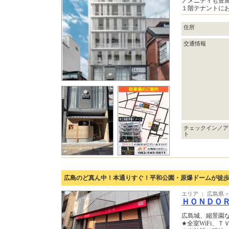
アメニティも豊
１階テナントにお
住所
交通情報
チェックイン／ア
ト
広島のど真ん中！本通りすぐ！平和公園・原爆ドームが徒
エリア ： 広島県 
ＨＯＮＤＯ
広島城、縮景園
★全室WiFi、