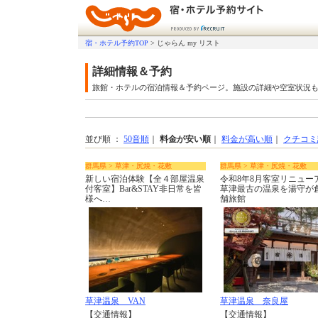
宿・ホテル予約TOP
>
じゃらん my リスト
詳細情報＆予約
旅館・ホテルの宿泊情報＆予約ページ。施設の詳細や空室状況
並び順 ：
50音順
｜
料金が安い順
｜
料金が高い順
｜
クチコミ
群馬県 > 草津・尻焼・花敷
群馬県 > 草津・尻焼・花敷
新しい宿泊体験【全４部屋温泉
令和8年8月客室リニュ
付客室】Bar&STAY非日常を皆
草津最古の温泉を湯守が
様へ…
舗旅館
草津温泉 VAN
草津温泉 奈良屋
【交通情報】
【交通情報】