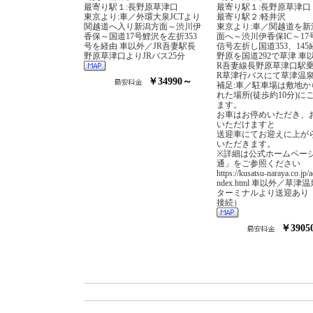
最寄り駅１:長野原草津口
最寄り駅１:長野原草津口
東京より:車／外環大泉JCTより
最寄り駅２:軽井沢
関越道へ入り新潟方面～渋川伊
東京より:車／関越道を新
香保～国道17号鯉沢を左折353
面へ～渋川伊香保IC～17
号を経由 車以外／JR吾妻駅長
信号左折し国道353、14
野原草津口よりJRバス25分
野原を国道292で草津 車
R吾妻線長野原草津口駅乗
R草津行バスにて草津温
￥34990～
補足:車／駐車場は敷地か
れた場所(徒歩約10分)に
ます。
お車はお停めいただき、
いただけますと
送迎車にてお迎えに上が
いただきます。
※詳細は公式ホームペー
通」をご参照ください
https://kusatsu-naraya.co.jp/a
ndex.html 車以外／草津
ターミナルより送迎あり
接続）
￥3905