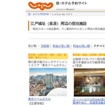
宿・ホテル予約TOP
>
じゃらん my リスト
江戸城址（皇居）周辺の宿泊施設
「観光スポット総合案内」でご案内中のスポット周辺の宿泊施
並び順 ：
50音順
｜
料金が安い順
｜
料金が高い順
｜
クチコミ
東京都 > お茶の水・湯島・九段・後
東京都 > 銀座・日本橋・東京
楽園・東京ドーム
お陰様でJ.D.パワー宿泊
都心最大級のエンタテインメン
度11年連続＆JCSI顧客満
トエリア『東京ドームホテル』
o.1受賞
東京ドームホテル
スーパーホテルPremier
重洲中央口 高濃度炭酸
【交通情報】