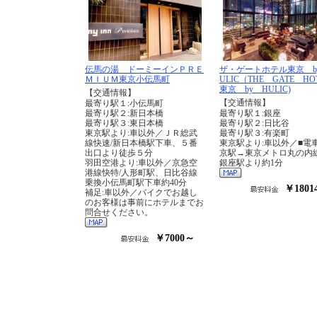
伝馬の湯 ドーミーインＰＲＥ
ザ・ゲートホテル東京 b
ＭＩＵＭ東京小伝馬町
ULIC（THE GATE H
東京 by HULIC)
【交通情報】
【交通情報】
最寄り駅１:小伝馬町
最寄り駅２:新日本橋
最寄り駅１:銀座
最寄り駅３:東日本橋
最寄り駅２:日比谷
東京駅より:車以外／ＪＲ総武
最寄り駅３:有楽町
線快速/新日本橋駅下車、５番
東京駅より:車以外／■電
出口より徒歩５分
京駅→東京メトロ丸の内
羽田空港より:車以外／京急空
銀座駅より約1分
港線快特/人形町駅、日比谷線
乗換小伝馬町駅下車約40分
￥1801
補足:車以外／バイクでお越し
のお客様は事前にホテルまでお
問合せください。
￥7000～