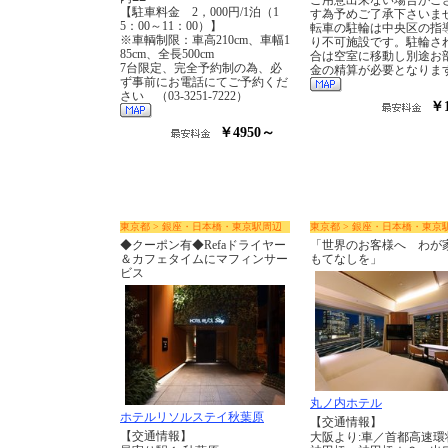
ご用意出来ない場合がご
【駐車料金 2，000円/1泊（1
す為予めご了承下さいま
5：00～11：00）】
転車の駐輪は中央区の指
※車輌制限：車高210cm、車幅1
り不可施設です。駐輪さ
85cm、全長500cm
合は空室に移動し別途お
7台限定、完全予約制の為、必
金の精算が必要となりま
ず事前にお電話にてご予約くだ
さい （03-3251-7222）
￥
￥4950～
東京都 > 銀座・日本橋・東京駅周辺
東京都 > 銀座・日本橋・東京
◆クーポン有◆Refaドライヤー
「世界のお客様へ わが
＆カフェタイムにマフィンサー
もてなしを」
ビス
丸ノ内ホテル
ホテルリソルステイ秋葉原
【交通情報】
【交通情報】
大阪より:車／首都高速環