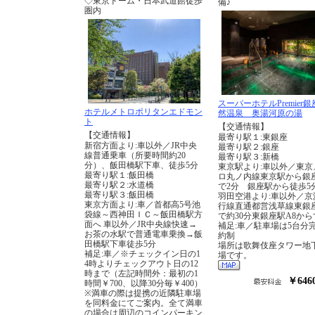
◇東京ドーム・日本武道館徒歩
備♪
圏内
スーパーホテルPremier
ホテルメトロポリタンエドモン
然温泉 奥湯河原の湯
ト
【交通情報】
【交通情報】
最寄り駅１:東銀座
新宿方面より:車以外／JR中央
最寄り駅２:銀座
線普通乗車（所要時間約20
最寄り駅３:新橋
分）、飯田橋駅下車、徒歩5分
東京駅より:車以外／東京
最寄り駅１:飯田橋
ロ丸ノ内線東京駅から銀
最寄り駅２:水道橋
で2分 銀座駅から徒歩5
最寄り駅３:飯田橋
羽田空港より:車以外／京
東京方面より:車／首都高5号池
行線直通都営浅草線東銀
袋線～西神田ＩＣ～飯田橋駅方
で約30分東銀座駅A8から
面へ 車以外／JR中央線快速→
補足:車／駐車場は5台分
お茶の水駅で普通電車乗換→飯
約制
田橋駅下車徒歩5分
場所は歌舞伎座タワー地
補足:車／※チェックイン日の1
場です。
4時よりチェックアウト日の12
時まで（左記時間外：最初の1
￥646
時間￥700、以降30分毎￥400）
※満車の際は提携の近隣駐車場
を同料金にてご案内。全て満車
の場合は周辺のコインパーキン