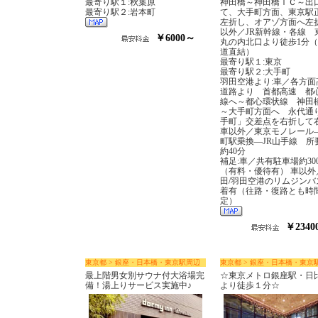
最寄り駅１:秋葉原
神田橋～神田橋ＩＣ～出
最寄り駅２:岩本町
て、大手町方面、東京駅
左折し、オアゾ方面へ左折
以外／JR新幹線・各線 
￥6000～
丸の内北口より徒歩1分
道直結）
最寄り駅１:東京
最寄り駅２:大手町
羽田空港より:車／各方面
道路より 首都高速 都
線へ～都心環状線 神田
～大手町方面へ 永代通
手町」交差点を右折して
車以外／東京モノレール
町駅乗換―JR山手線 所
約40分
補足:車／共有駐車場約30
（有料・優待有） 車以外
田/羽田空港のリムジンバ
着有（往路・復路とも時
定）
￥2340
東京都 > 銀座・日本橋・東京駅周辺
東京都 > 銀座・日本橋・東京
最上階男女別サウナ付大浴場完
☆東京メトロ銀座駅・日
備！湯上りサービス実施中♪
より徒歩１分☆