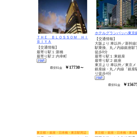
ホテルグランバッハ東京
ＴＨＥ ＢＬＯＳＳＯＭ ＨＩ
【交通情報】
ＢＩＹＡ
大阪より:車以外／新幹線
【交通情報】
駅乗換、丸ノ内線銀座駅
最寄り駅１:新橋
徒歩8分
最寄り駅２:内幸町
最寄り駅１:東銀座
最寄り駅２:銀座
東京より:車以外／東京メ
￥17730～
銀座線・丸ノ内線「銀座
り徒歩4分
￥1567
東京都 > 銀座・日本橋・東京駅周辺
東京都 > 銀座・日本橋・東京