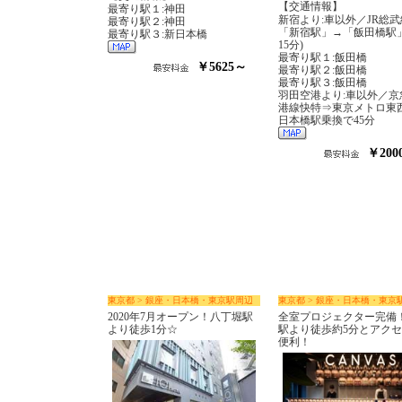
【交通情報】
最寄り駅１:神田
新宿より:車以外／JR総武
最寄り駅２:神田
「新宿駅」→「飯田橋駅
最寄り駅３:新日本橋
15分)
最寄り駅１:飯田橋
￥5625～
最寄り駅２:飯田橋
最寄り駅３:飯田橋
羽田空港より:車以外／京
港線快特⇒東京メトロ
日本橋駅乗換で45分
￥200
東京都 > 銀座・日本橋・東京駅周辺
東京都 > 銀座・日本橋・東京
2020年7月オープン！八丁堀駅
全室プロジェクター完備
より徒歩1分☆
駅より徒歩約5分とアク
便利！