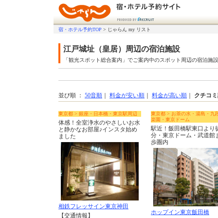
宿・ホテル予約TOP
>
じゃらん my リスト
江戸城址（皇居）周辺の宿泊施設
「観光スポット総合案内」でご案内中のスポット周辺の宿泊施
並び順 ：
50音順
｜
料金が安い順
｜
料金が高い順
｜
クチコミ
東京都 > 銀座・日本橋・東京駅周辺
東京都 > お茶の水・湯島・九
楽園・東京ドーム
体感！全室浄水のやさしいお水
駅近！飯田橋駅東口より
と静かなお部屋♪インスタ始め
分・東京ドーム・武道館
ました
歩圏内
相鉄フレッサイン東京神田
ホップイン東京飯田橋
【交通情報】