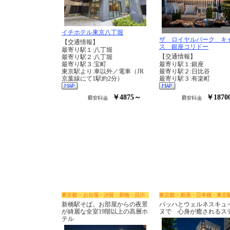
イチホテル東京八丁堀
ザ ロイヤルパーク キ
【交通情報】
ス 銀座コリドー
最寄り駅１:八丁堀
【交通情報】
最寄り駅２:八丁堀
最寄り駅３:宝町
最寄り駅１:銀座
東京駅より:車以外／電車（JR
最寄り駅２:日比谷
京葉線にて1駅約2分）
最寄り駅３:有楽町
￥4875～
￥1870
東京都 > お台場・汐留・新橋・品川
東京都 > 銀座・日本橋・東京
新橋駅そば。お部屋からの夜景
バッハとウェルネスキュ
が綺麗な全室19階以上の高層ホ
ヌで 心身が癒されるス
テル