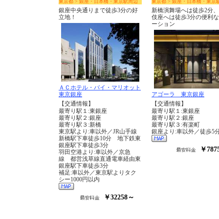
東京都 > 銀座・日本橋・東京駅周辺
東京都 > 銀座・日本橋・東京
銀座中央通りまで徒歩3分の好
新橋演舞場へは徒歩2分
立地！
伎座へは徒歩3分の便利
ーション
ＡＣホテル・バイ・マリオット
東京銀座
アゴーラ 東京銀座
【交通情報】
【交通情報】
最寄り駅１:東銀座
最寄り駅１:東銀座
最寄り駅２:銀座
最寄り駅２:銀座
最寄り駅３:新橋
最寄り駅３:有楽町
東京駅より:車以外／JR山手線
銀座より:車以外／徒歩5
新橋駅下車徒歩10分 地下鉄東
銀座駅下車徒歩3分
￥787
羽田空港より:車以外／京急
線 都営浅草線直通電車経由東
銀座駅下車徒歩3分
補足:車以外／東京駅よりタク
シー1000円以内
￥32258～