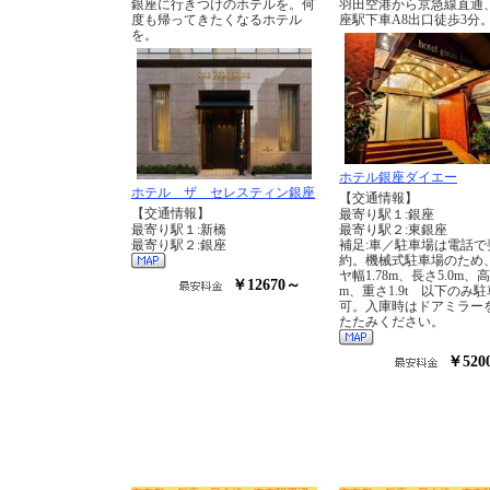
銀座に行きつけのホテルを。何
羽田空港から京急線直通
度も帰ってきたくなるホテル
座駅下車A8出口徒歩3分
を。
ホテル銀座ダイエー
ホテル ザ セレスティン銀座
【交通情報】
【交通情報】
最寄り駅１:銀座
最寄り駅１:新橋
最寄り駅２:東銀座
最寄り駅２:銀座
補足:車／駐車場は電話で
約。機械式駐車場のため
ヤ幅1.78m、長さ5.0m、高
￥12670～
m、重さ1.9t 以下のみ駐
可。入庫時はドアミラー
たたみください。
￥520