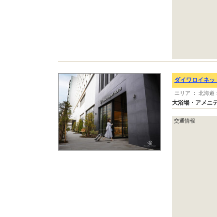
ダイワロイネッ
エリア ： 北海道 
大浴場・アメニ
交通情報