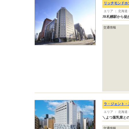
リッチモンドホ
エリア ： 北海道 
JR札幌駅から徒
交通情報
ラ・ジェント・
エリア ： 北海道 
＼よつ葉乳業との
交通情報