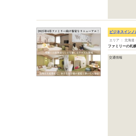
ビジネスインノ
エリア ： 北海道 
ファミリーの札
交通情報