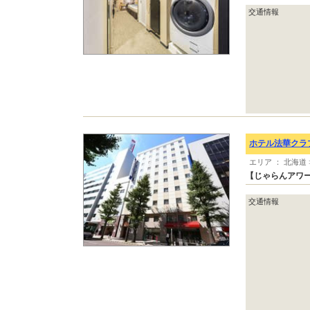
交通情報
ホテル法華クラ
エリア ： 北海道 
【じゃらんアワー
交通情報