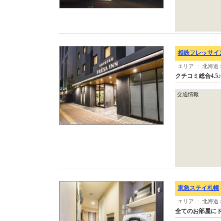
相鉄フレッサイ
エリア ： 北海道 
クチコミ総合4.
交通情報
東急ステイ札幌
エリア ： 北海道 
全てのお部屋に