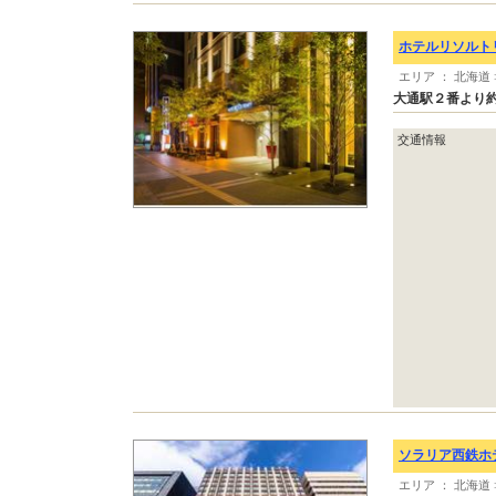
ホテルリソルト
エリア ： 北海道 
大通駅２番より
交通情報
ソラリア西鉄ホ
エリア ： 北海道 