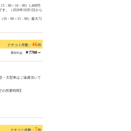
00～10：00）1,400円
。（2026年10月1日から
：00～15：00）最大72
46
クチコミ件数：
件
￥7700～
中型・大型車はご遠慮頂いて
での所要時間】
7
クチコミ件数：
件