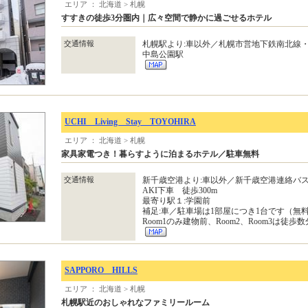
エリア ： 北海道 > 札幌
すすきの徒歩3分圏内｜広々空間で静かに過ごせるホテル
交通情報
札幌駅より:車以外／札幌市営地下鉄南北線・
中島公園駅
UCHI Living Stay TOYOHIRA
エリア ： 北海道 > 札幌
家具家電つき！暮らすように泊まるホテル／駐車無料
交通情報
新千歳空港より:車以外／新千歳空港連絡バス
AKI下車 徒歩300m
最寄り駅１:学園前
補足:車／駐車場は1部屋につき1台です（無
Room1のみ建物前、Room2、Room3は徒
SAPPORO HILLS
エリア ： 北海道 > 札幌
札幌駅近のおしゃれなファミリールーム