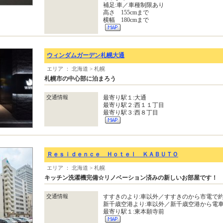
補足:車／車種制限あり
高さ 155cmまで
横幅 180cmまで
ウィンダムガーデン札幌大通
エリア ： 北海道 > 札幌
札幌市の中心部に泊まろう
交通情報
最寄り駅１:大通
最寄り駅２:西１１丁目
最寄り駅３:西８丁目
Ｒｅｓｉｄｅｎｃｅ Ｈｏｔｅｌ ＫＡＢＵＴＯ
エリア ： 北海道 > 札幌
キッチン洗濯機完備☆リノベーション済みの新しいお部屋です！
交通情報
すすきのより:車以外／すすきのから市電で約3
新千歳空港より:車以外／新千歳空港から電
最寄り駅１:東本願寺前