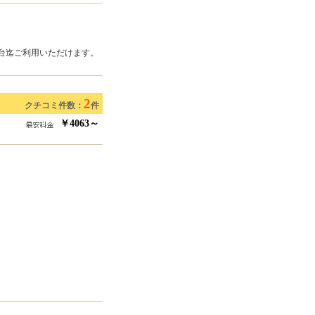
み1台迄ご利用いただけます。
2
クチコミ件数：
件
￥4063～