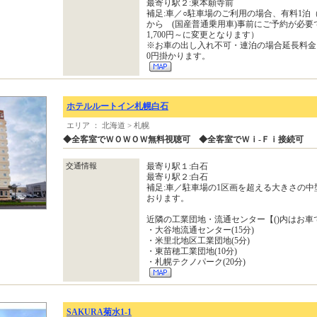
最寄り駅２:東本願寺前
補足:車／○駐車場のご利用の場合、有料1泊（15：
から (国産普通乗用車)事前にご予約が必要です
1,700円～に変更となります）
※お車の出し入れ不可・連泊の場合延長料金（10
0円掛かります。
ホテルルートイン札幌白石
エリア ： 北海道 > 札幌
◆全客室でＷＯＷＯＷ無料視聴可 ◆全客室でＷｉ-Ｆｉ接続可
交通情報
最寄り駅１:白石
最寄り駅２:白石
補足:車／駐車場の1区画を超える大きさの
おります。
近隣の工業団地・流通センター【()内はお車
・大谷地流通センター(15分)
・米里北地区工業団地(5分)
・東苗穂工業団地(10分)
・札幌テクノパーク(20分)
SAKURA菊水1-1