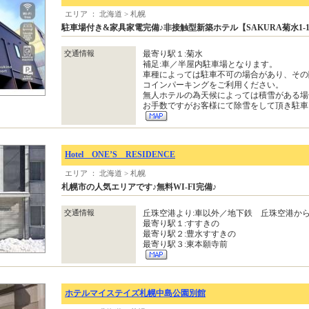
エリア ： 北海道 > 札幌
駐車場付き&家具家電完備♪非接触型新築ホテル【SAKURA菊水1-
交通情報
最寄り駅１:菊水
補足:車／半屋内駐車場となります。
車種によっては駐車不可の場合があり、その
コインパーキングをご利用ください。
無人ホテルの為天候によっては積雪がある場
お手数ですがお客様にて除雪をして頂き駐車
Hotel ONE’S RESIDENCE
エリア ： 北海道 > 札幌
札幌市の人気エリアです♪無料WI-FI完備♪
交通情報
丘珠空港より:車以外／地下鉄 丘珠空港から
最寄り駅１:すすきの
最寄り駅２:豊水すすきの
最寄り駅３:東本願寺前
ホテルマイステイズ札幌中島公園別館