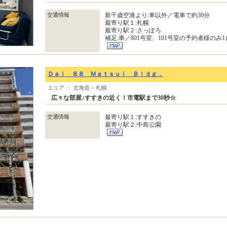
交通情報
新千歳空港より:車以外／電車で約30分
最寄り駅１:札幌
最寄り駅２:さっぽろ
補足:車／801号室、101号室の予約者様の
Ｄａｉ ８８ Ｍａｔｓｕｉ Ｂｌｄｇ．
エリア ： 北海道 > 札幌
広々な部屋♪すすきの近く！市電駅まで30秒☆
交通情報
最寄り駅１:すすきの
最寄り駅２:中島公園