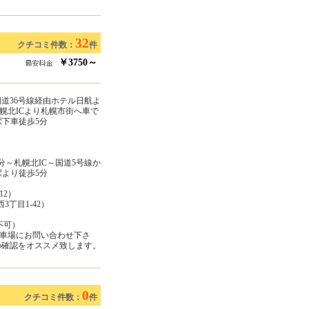
32
クチコミ件数：
件
￥3750～
道36号線経由ホテル日航よ
札幌北ICより札幌市街へ車で
駅下車徒歩5分
分～札幌北IC～国道5号線か
駅より徒歩5分
12）
3丁目1-42）
約不可）
車場にお問い合わせ下さ
の確認をオススメ致します。
0
クチコミ件数：
件