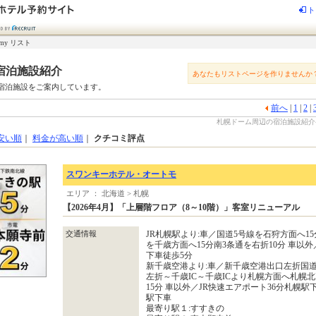
ト
my リスト
宿泊施設紹介
あなたもリストページを作りませんか
宿泊施設をご案内しています。
前へ
|
1
|
2
|
札幌ドーム周辺の宿泊施設紹介-じ
安い順
｜
料金が高い順
｜
クチコミ評点
スワンキーホテル・オートモ
エリア ： 北海道 > 札幌
【2026年4月】「上層階フロア（8～10階）」客室リニューアル
交通情報
JR札幌駅より:車／国道5号線を石狩方面へ15
を千歳方面へ15分南3条通を右折10分 車以
下車徒歩5分
新千歳空港より:車／新千歳空港出口左折国道
左折～千歳IC～千歳ICより札幌方面へ札幌
15分 車以外／JR快速エアポート36分札幌
駅下車
最寄り駅１:すすきの