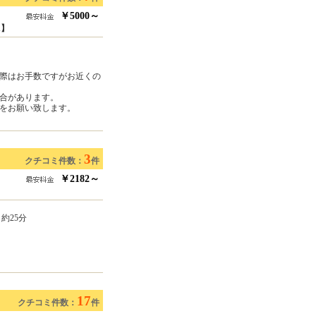
￥5000～
1】
際はお手数ですがお近くの
合があります。
をお願い致します。
3
クチコミ件数：
件
￥2182～
約25分
17
クチコミ件数：
件