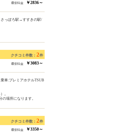
￥2836～
さっぽろ駅→すすきの駅/
2
クチコミ件数：
件
￥3083～
乗車:プレミアホテルTSUB
料）。
歩数分の場所になります。
2
クチコミ件数：
件
￥3350～