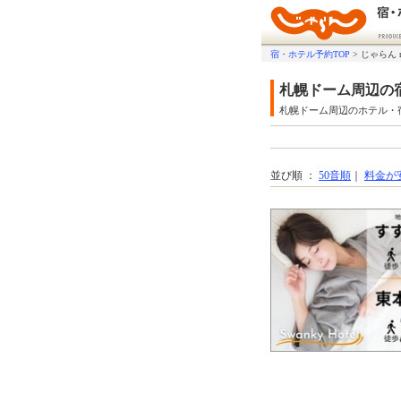
宿・ホテル予約TOP
>
じゃらん 
札幌ドーム周辺の
札幌ドーム周辺のホテル・
並び順 ：
50音順
｜
料金が