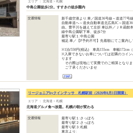
エリア ： 北海道 > 札幌
中島公園徒歩2分。すすきの徒歩圏内
交通情報
新千歳空港より:車／国道36号線～道道77号
自動車道へ～道央自動車道北広島IC～国道3
由。豊平川を越えて左折 車以外／ＪＲ函館
線中島公園駅下車、徒歩7分
最寄り駅１:中島公園
補足:車／【P予約不可】先着順にてご案内
※1泊/550円(税込) 車高155cm 車幅172c
※入庫できないお車については近隣のコイン
ります
その際は現地にて実費でのご精算となりま
ご了承くださいませ
リージョニアbyクインテッサ 札幌駅前（2026年6月1日開業）
エリア ： 北海道 > 札幌
北海道グルメ食べ放題。札幌の朝が変わる
交通情報
最寄り駅１:さっぽろ
最寄り駅２:さっぽろ
最寄り駅３:札幌
東京より: