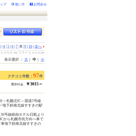
ップ
使い方
お問合せ
？
3
|
4
|
5
|
6
|
7
|
8
|
9
|
10
|
次へ
ゃらん my リスト-じゃらんnet
表示選択 ：
大
｜
中
｜
小
97
クチコミ件数：
件
￥3015～
分～札幌北IC～国道5号線
外／地下鉄南北線すすきの駅
36号線経由ホテル日航より
北ICから札幌市街方向へ車で
駅下車地下鉄南北線すすきの