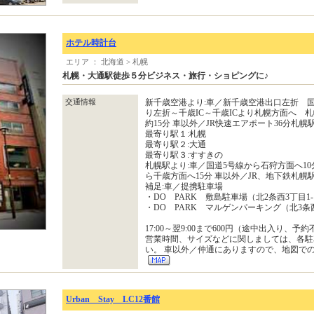
ホテル時計台
エリア ： 北海道 > 札幌
札幌・大通駅徒歩５分ビジネス・旅行・ショピングに♪
交通情報
新千歳空港より:車／新千歳空港出口左折 国
り左折～千歳IC～千歳ICより札幌方面へ 
約15分 車以外／JR快速エアポート36分札幌
最寄り駅１:札幌
最寄り駅２:大通
最寄り駅３:すすきの
札幌駅より:車／国道5号線から石狩方面へ10
ら千歳方面へ15分 車以外／JR、地下鉄札幌
補足:車／提携駐車場
・DO PARK 敷島駐車場（北2条西3丁目1-
・DO PARK マルゲンパーキング（北3条西
17:00～翌9:00まで600円（途中出入り、予
営業時間、サイズなどに関しましては、各駐
い。 車以外／仲通にありますので、地図で
Urban Stay LC12番館