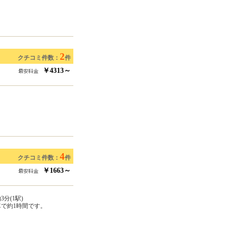
2
クチコミ件数：
件
￥4313～
4
クチコミ件数：
件
￥1663～
分(1駅)
車で約1時間です。