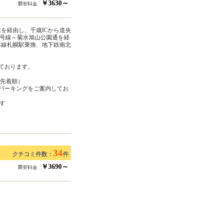
￥3630～
線を経由し、千歳ICから道央
6号線～菊水旭山公園通を経
本線札幌駅乗換、地下鉄南北
しております。
m（先着順）
パーキングをご案内してお
す
34
クチコミ件数：
件
￥3690～