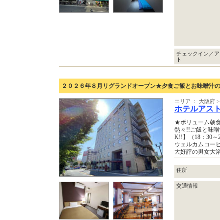
チェックイン／ア
ト
２０２６年８月リグランドオープン★夕食ご飯とお味噌汁
エリア ： 大阪府
ホテルアス
★ボリューム朝食
熱々!!ご飯と味
K!!】（18：30～
ウェルカムコーヒー
大好評の男女大
住所
交通情報