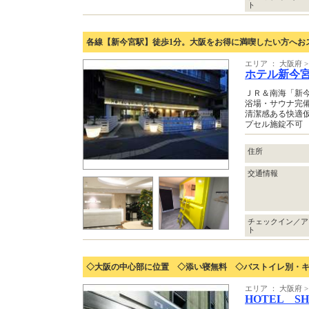
ト
各線【新今宮駅】徒歩1分。大阪をお得に満喫したい方へお
エリア ： 大阪府
ホテル新今
ＪＲ＆南海「新
浴場・サウナ完備
清潔感ある快適
プセル施錠不可
住所
交通情報
チェックイン／ア
ト
◇大阪の中心部に位置 ◇添い寝無料 ◇バストイレ別・
エリア ： 大阪府
HOTEL S