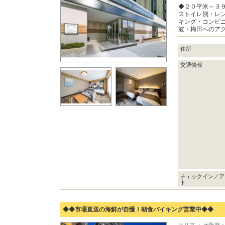
◆２０平米～３
ストイレ別・レ
キング・コンビ
波・梅田へのア
住所
交通情報
チェックイン／ア
ト
◆◆市場直送の海鮮が自慢！朝食バイキング営業中◆◆