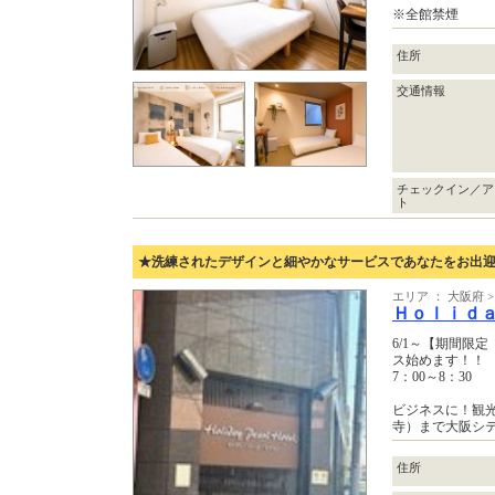
※全館禁煙
住所
交通情報
チェックイン／ア
ト
★洗練されたデザインと細やかなサービスであなたをお出
エリア ： 大阪府 
Ｈｏｌｉｄ
6/1～【期間限
ス始めます！！
7：00～8：30
ビジネスに！観
寺）まで大阪シ
住所