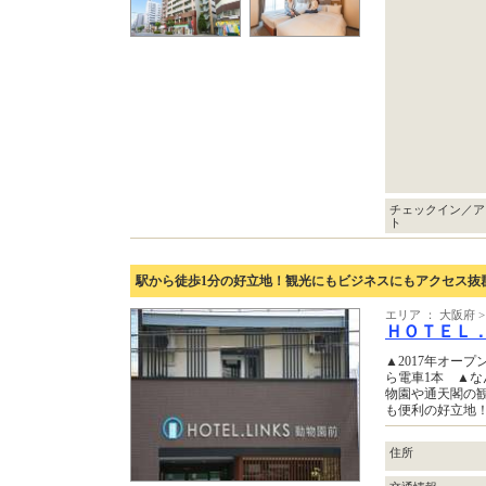
チェックイン／ア
ト
駅から徒歩1分の好立地！観光にもビジネスにもアクセス抜
エリア ： 大阪府
ＨＯＴＥＬ
▲2017年オー
ら電車1本 ▲な
物園や通天閣の
も便利の好立地
住所