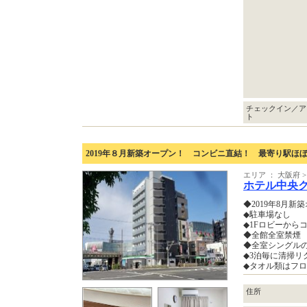
チェックイン／ア
ト
2019年８月新築オープン！ コンビニ直結！ 最寄り駅ほ
エリア ： 大阪府
ホテル中央
◆2019年8月新
◆駐車場なし
◆1Fロビーから
◆全館全室禁煙
◆全室シングル
◆3泊毎に清掃リ
◆タオル類はフ
住所