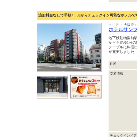
追加料金なしで早朝7：30からチェックイン可能なホテルで
エリア ： 大阪府
ホテルサンプ
地下鉄動物園前駅
からも徒歩1分の
テーブルに料理
が充実しました
住所
交通情報
チェックイン／ア