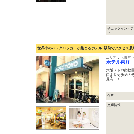
チェックイン／ア
ト
世界中のバックパッカーが集まるホテル♪駅前でアクセス最
エリア ： 大阪府
ホテル東洋
大阪メトロ動物
口より徒歩約３
最高！！
住所
交通情報