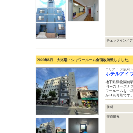
チェックイン／ア
ト
2020年6月 大浴場・シャワールーム全面改装致しました。
エリア ： 大阪府
ホテルアイ
地下鉄動物園前駅
円～のリーズナ
ワールームをご
かりも可能です
住所
交通情報