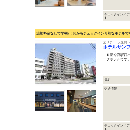
チェックイン／ア
ト
追加料金なしで早朝7：00からチェックイン可能なホテルで
エリア ： 大阪府
ホテルサン
ＪＲ新今宮駅西出
ークホテルです
住所
交通情報
チェックイン／ア
ト