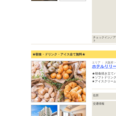
チェックイン／ア
ト
★朝食・ドリンク・アイス全て無料★
エリア ： 大阪府
ホテルリリ
★朝食焼き立てパ
★ソフトドリンク
★アイスクリーム
住所
交通情報