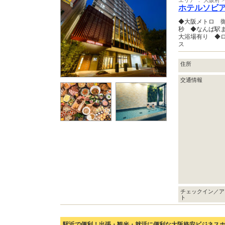
エリア ： 大阪府
ホテルソビ
◆大阪メトロ 
秒 ◆なんば駅
大浴場有り ◆
ス
住所
交通情報
チェックイン／ア
ト
駅近で便利！出張・観光・就活に便利な大阪格安ビジネス