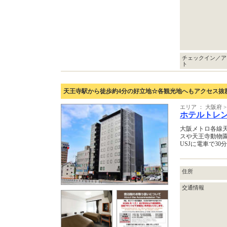
チェックイン／ア
ト
天王寺駅から徒歩約4分の好立地☆各観光地へもアクセス抜
エリア ： 大阪府
ホテルトレ
大阪メトロ各線天
スや天王寺動物園
USJに電車で3
住所
交通情報