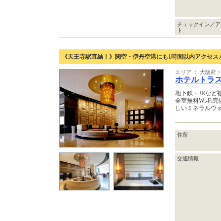
チェックイン／ア
ト
《天王寺駅直結！》関空・伊丹空港にも1時間以内アクセス
エリア ： 大阪府
ホテルトラ
地下鉄・JRな
全室無料Wi-F
しいミネラルウ
住所
交通情報