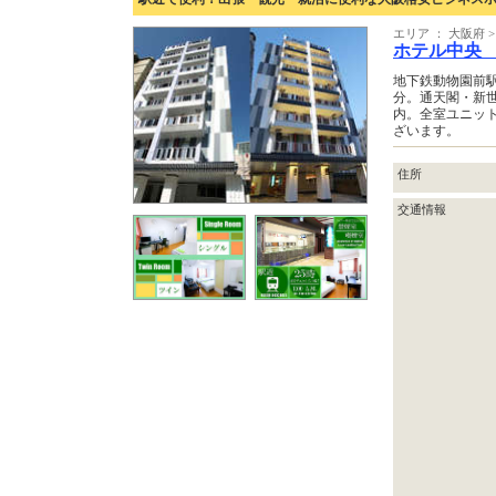
エリア ： 大阪府
ホテル中央
地下鉄動物園前
分。通天閣・新
内。全室ユニッ
ざいます。
住所
交通情報