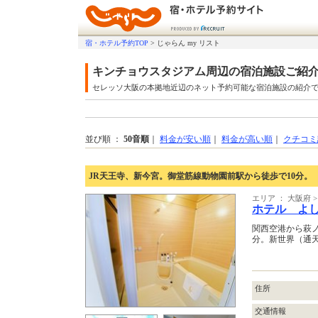
宿・ホテル予約TOP
>
じゃらん my リスト
キンチョウスタジアム周辺の宿泊施設ご紹
セレッソ大阪の本拠地近辺のネット予約可能な宿泊施設の紹介
並び順 ：
50音順
｜
料金が安い順
｜
料金が高い順
｜
クチコミ
JR天王寺、新今宮。御堂筋線動物園前駅から徒歩で10分。
エリア ： 大阪府
ホテル よ
関西空港から萩ノ
分。新世界（通天
住所
交通情報