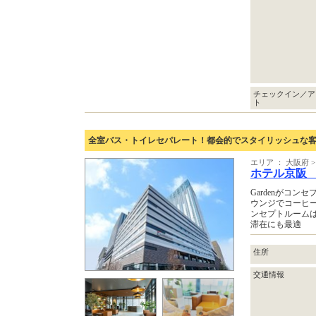
チェックイン／ア
ト
全室バス・トイレセパレート！都会的でスタイリッシュな
エリア ： 大阪府
ホテル京阪
Gardenがコ
ウンジでコーヒ
ンセプトルーム
滞在にも最適
住所
交通情報