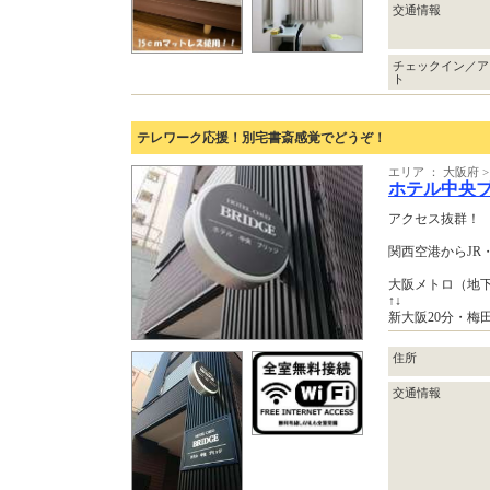
交通情報
チェックイン／ア
ト
テレワーク応援！別宅書斎感覚でどうぞ！
エリア ： 大阪府
ホテル中央
アクセス抜群！
関西空港からJ
大阪メトロ（地
↑↓
新大阪20分・梅
住所
交通情報