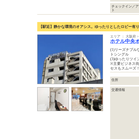
チェックイン／ア
ト
【駅近】静かな環境のオアシス。ゆったりとしたロビー有
エリア ： 大阪府
ホテル中央
(1)リーズナブ
トシング
(3)ゆったりツイ
※主要ビジネス
セスもスムーズ
住所
交通情報