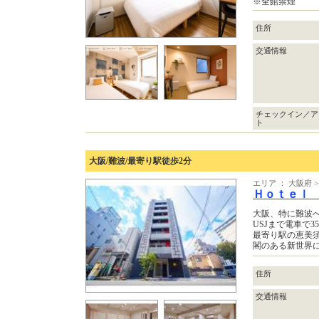
※全館禁煙
住所
交通情報
チェックイン／ア
ト
大阪/難波/最寄り駅徒歩2分
エリア ： 大阪府
Ｈｏｔｅｌ
大阪、特に難波
USJまで電車で3
最寄り駅の恵美
閣のある新世界
住所
交通情報