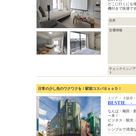
どこに行くにも
機付きで快適です
住所
交通情報
チェックイン／ア
ト
日常の少し先のワクワクを！駅前コスパＧｏｏＤ！
エリア ： 大阪府
BESTIE -
なんば・梅田・
一本！
ビジネス・観光
め♪
シンプルで清潔