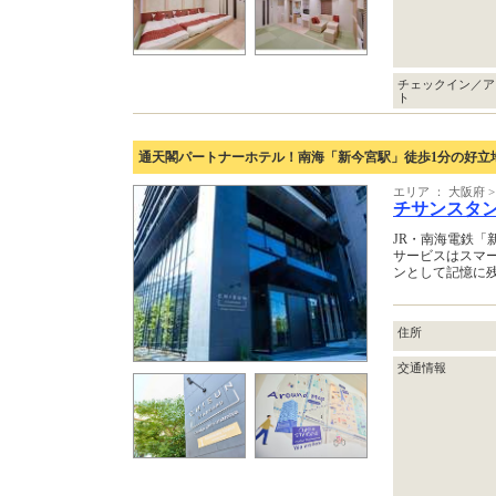
チェックイン／ア
ト
通天閣パートナーホテル！南海「新今宮駅」徒歩1分の好立
エリア ： 大阪府
チサンスタ
JR・南海電鉄「
サービスはスマ
ンとして記憶に
住所
交通情報