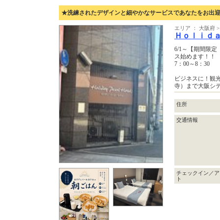
★洗練されたデザインと細やかなサービスであなたをお出
エリア ： 大阪府 
Ｈｏｌｉｄ
6/1～【期間限
ス始めます！！
7：00～8：30
ビジネスに！観
寺）まで大阪シ
住所
交通情報
チェックイン／ア
ト