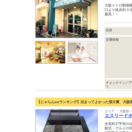
大阪メトロ動物
口より徒歩約３
最高！！
住所
交通情報
チェックイン／ア
ト
【じゃらんnetランキング】泊まってよかった宿大賞 大阪
エリア ： 大阪府
エスリードホ
全室約37平米の
観光・グルメの街