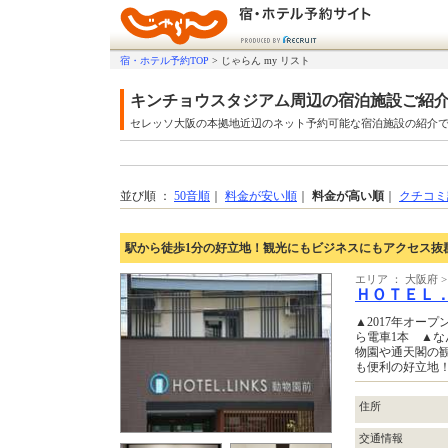
宿・ホテル予約TOP
>
じゃらん my リスト
キンチョウスタジアム周辺の宿泊施設ご紹
セレッソ大阪の本拠地近辺のネット予約可能な宿泊施設の紹介
並び順 ：
50音順
｜
料金が安い順
｜
料金が高い順
｜
クチコミ
駅から徒歩1分の好立地！観光にもビジネスにもアクセス抜
エリア ： 大阪府
ＨＯＴＥＬ
▲2017年オー
ら電車1本 ▲な
物園や通天閣の
も便利の好立地
住所
交通情報