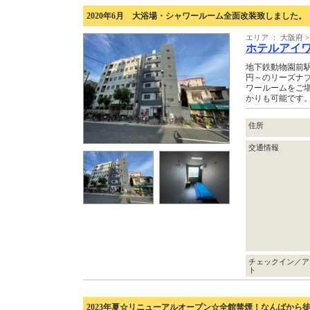
2020年6月 大浴場・シャワールーム全面改装致しました。
エリア ： 大阪府
ホテルアイ
地下鉄動物園前駅
円～のリーズナ
ワールームをご
かりも可能です
住所
交通情報
チェックイン／ア
ト
2023年夏☆リニューアルオープン☆全館禁煙！なんばから徒