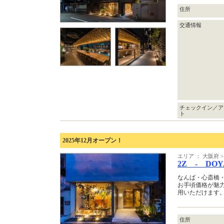
住所
交通情報
チェックイン／ア
ト
2025年12月オープン！
エリア ： 大阪府
2Z - DOY
なんば・心斎橋
お手頃価格が魅
用いただけます
住所