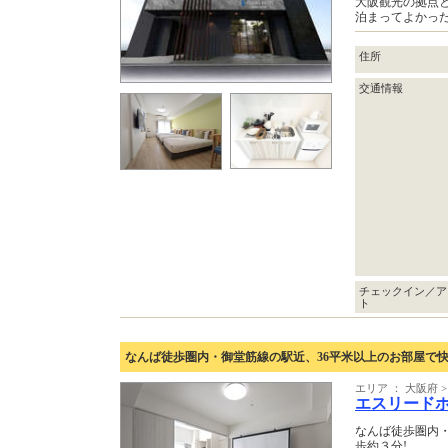
大阪観光の拠点
泊まってよかった
住所
交通情報
チェックイン／ア
ト
なんば徒歩圏内・御堂筋線の駅近、36平米以上のお部屋で
エリア ： 大阪府
エスリード
なんば徒歩圏内
歩約３分!