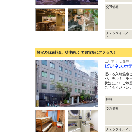
交通情報
チェックイン／ア
ト
格安の宿泊料金、徒歩約3分で最寄駅にアクセス！
エリア ： 大阪府
ビジネスホ
選べる入船温泉
パホテル！ チェ
状況によりご希
ご了承ください
住所
交通情報
チェックイン／ア