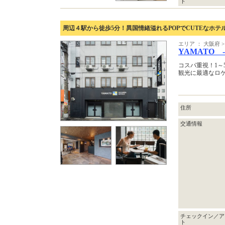
ト
周辺４駅から徒歩5分！異国情緒溢れるPOPでCUTEなホテ
エリア ： 大阪府
YAMATO 
コスパ重視！1～
観光に最適なロ
住所
交通情報
チェックイン／ア
ト