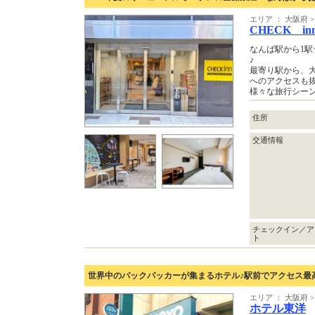
エリア ： 大阪府
CHECK i
なんば駅から1駅
♪
最寄り駅から、大
へのアクセスも
様々な旅行シー
住所
交通情報
チェックイン／ア
ト
世界中のバックパッカーが集まるホテル♪駅前でアクセス最
エリア ： 大阪府
ホテル東洋