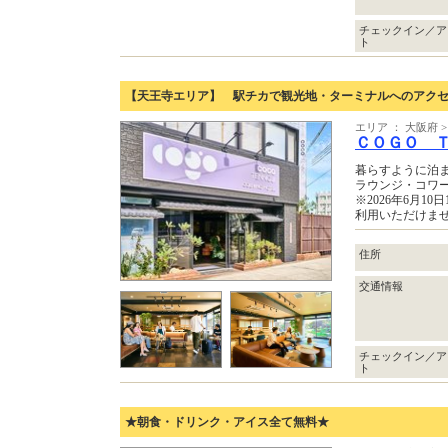
チェックイン／ア
ト
【天王寺エリア】 駅チカで観光地・ターミナルへのアク
エリア ： 大阪府
ＣＯＧＯ 
暮らすように泊ま
ラウンジ・コワ
※2026年6月1
利用いただけま
住所
交通情報
チェックイン／ア
ト
★朝食・ドリンク・アイス全て無料★