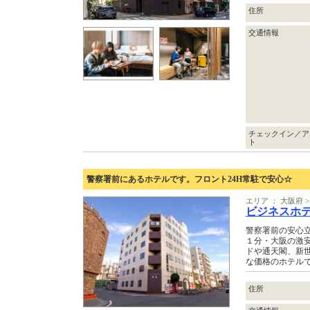
住所
交通情報
チェックイン／ア
ト
警察署前にあるホテルです。フロント24H常駐で安心☆
エリア ： 大阪府
ビジネスホ
警察署前の安心
１分・大阪の激
ドや通天閣、新
な価格のホテル
住所