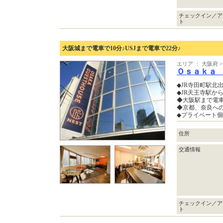
チェックイン／ア
ト
大阪城まで電車で10分♪USJまで電車で22分♪
エリア ： 大阪府
Ｏｓａｋａ
◆JR寺田町駅北
◆JR天王寺駅から
◆大阪駅まで電車
◆京都、奈良への
◆プライベート
住所
交通情報
チェックイン／ア
ト